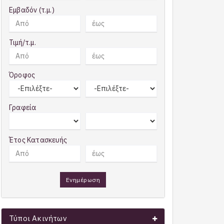
Εμβαδόν (τ.μ.)
Τιμή/τ.μ.
Όροφος
Γραφεία
Έτος Κατασκευής
Ενημέρωση
Τύποι Ακινήτων