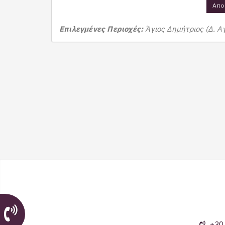
Απο
Επιλεγμένες Περιοχές:
Άγιος Δημήτριος (Δ. Α
+30