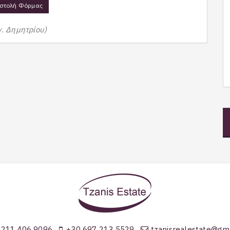
στολή Φόρμας
γ. Δημητρίου)
 211 406 9096
+30 697 213 5529
tzanisrealestate@gm