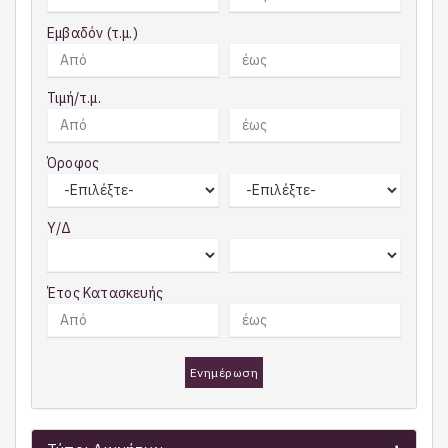
Εμβαδόν (τ.μ.)
Τιμή/τ.μ.
Όροφος
Υ/Δ
Έτος Κατασκευής
Ενημέρωση