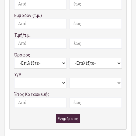
Εμβαδόν (τ.μ.)
Τιμή/τ.μ.
Όροφος
Υ/Δ
Έτος Κατασκευής
Ενημέρωση