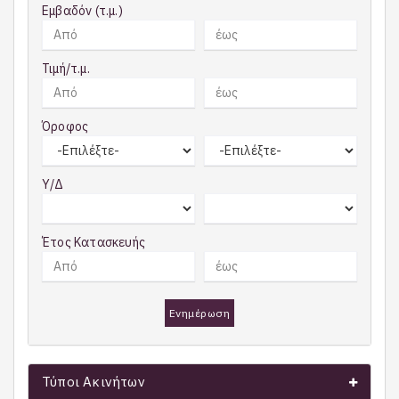
Εμβαδόν (τ.μ.)
Τιμή/τ.μ.
Όροφος
Υ/Δ
Έτος Κατασκευής
Ενημέρωση
Τύποι Ακινήτων