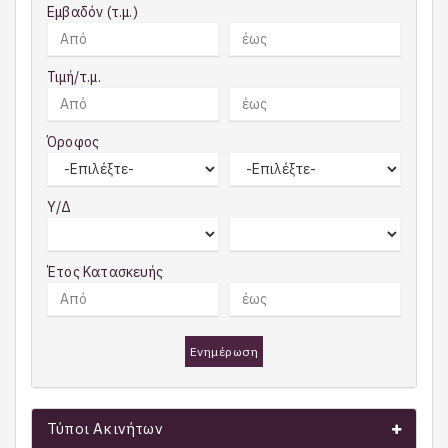
Εμβαδόν (τ.μ.)
Τιμή/τ.μ.
Όροφος
Υ/Δ
Έτος Κατασκευής
Ενημέρωση
Τύποι Ακινήτων