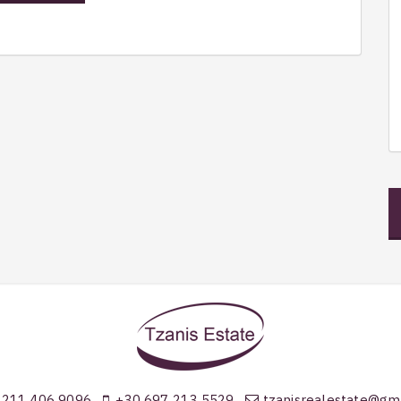
 211 406 9096
+30 697 213 5529
tzanisrealestate@gm