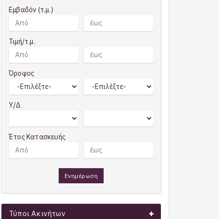
Εμβαδόν (τ.μ.)
Τιμή/τ.μ.
Όροφος
Υ/Δ
Έτος Κατασκευής
Ενημέρωση
Τύποι Ακινήτων